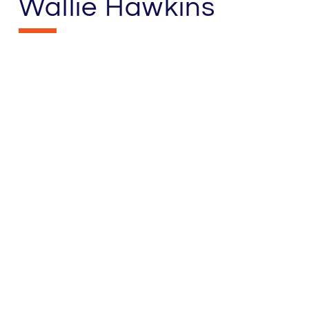
Wallie Hawkins
By
Impactshaker
May 16, 2022
Allgemein