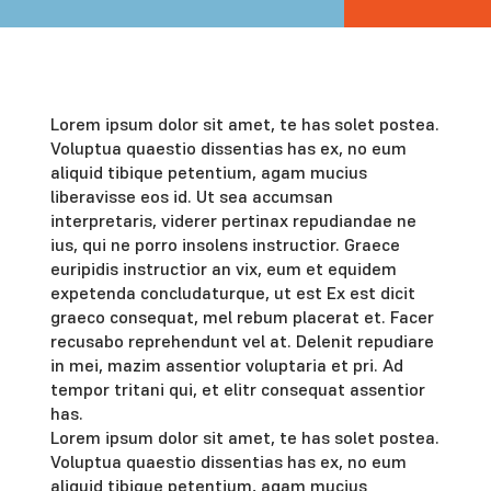
Lorem ipsum dolor sit amet, te has solet postea.
Voluptua quaestio dissentias has ex, no eum
aliquid tibique petentium, agam mucius
liberavisse eos id. Ut sea accumsan
interpretaris, viderer pertinax repudiandae ne
ius, qui ne porro insolens instructior. Graece
euripidis instructior an vix, eum et equidem
expetenda concludaturque, ut est Ex est dicit
graeco consequat, mel rebum placerat et. Facer
recusabo reprehendunt vel at. Delenit repudiare
in mei, mazim assentior voluptaria et pri. Ad
tempor tritani qui, et elitr consequat assentior
has.
Lorem ipsum dolor sit amet, te has solet postea.
Voluptua quaestio dissentias has ex, no eum
aliquid tibique petentium, agam mucius